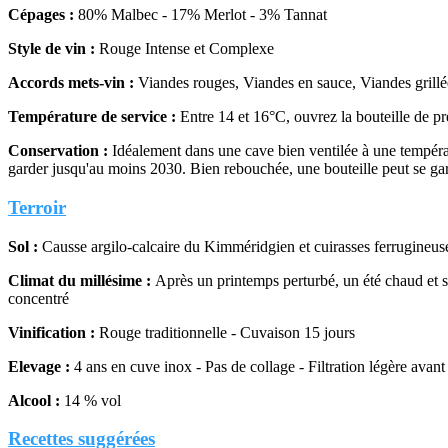
Cépages :
80% Malbec - 17% Merlot - 3% Tannat
Style de vin :
Rouge Intense et Complexe
Accords mets-vin :
Viandes rouges, Viandes en sauce, Viandes grillé
Température de service :
Entre 14 et 16°C, ouvrez la bouteille de pr
Conservation :
Idéalement dans une cave bien ventilée à une températu
garder jusqu'au moins 2030. Bien rebouchée, une bouteille peut se gar
Terroir
Sol :
Causse argilo-calcaire du Kimméridgien et cuirasses ferrugineus
Climat du millésime :
Après un printemps perturbé, un été chaud et s
concentré
Vinification :
Rouge traditionnelle - Cuvaison 15 jours
Elevage :
4 ans en cuve inox - Pas de collage - Filtration légère avant
Alcool :
14 % vol
Recettes suggérées