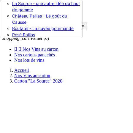
La Source - une autre idée du haut

de gamme
Château Paillas - Le goût du
Causse

Rechercher
Boutarel - La cuvée gourmande

Connexion
Rosé Paillas
shopping_cart
Panier
(0)


Nos Vins au carton
Nos cartons panachés
Nos lots de vins
Accueil
Nos Vins au carton
Carton "La Source" 2020