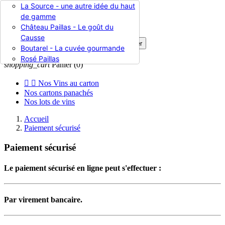
La Source - une autre idée du haut

de gamme
Château Paillas - Le goût du
Causse

Rechercher
Boutarel - La cuvée gourmande

Connexion
Rosé Paillas
shopping_cart
Panier
(0)


Nos Vins au carton
Nos cartons panachés
Nos lots de vins
Accueil
Paiement sécurisé
Paiement sécurisé
Le paiement sécurisé en ligne peut s'effectuer :
Par virement bancaire.