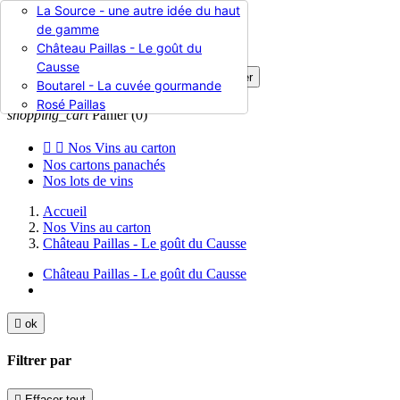
La Source - une autre idée du haut

de gamme
Château Paillas - Le goût du
Causse

Rechercher
Boutarel - La cuvée gourmande

Connexion
Rosé Paillas
shopping_cart
Panier
(0)


Nos Vins au carton
Nos cartons panachés
Nos lots de vins
Accueil
Nos Vins au carton
Château Paillas - Le goût du Causse
Château Paillas - Le goût du Causse

ok
Filtrer par

Effacer tout