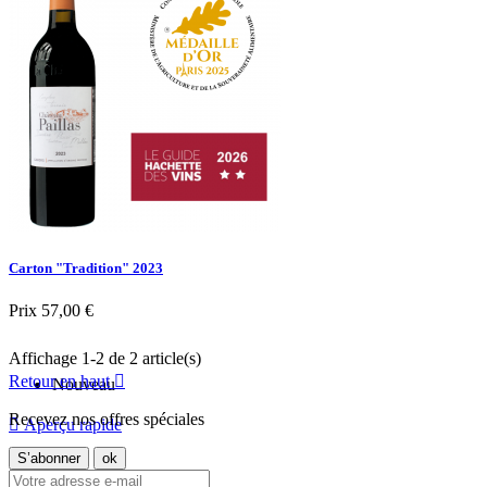
Carton "Tradition" 2023
Prix
57,00 €
Affichage 1-2 de 2 article(s)
Retour en haut

Nouveau
Recevez nos offres spéciales

Aperçu rapide