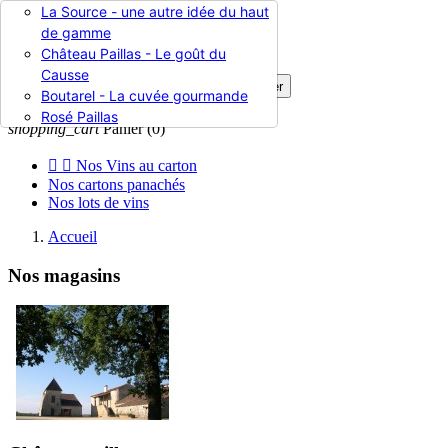
La Source - une autre idée du haut

de gamme
Château Paillas - Le goût du
Causse

Rechercher
Boutarel - La cuvée gourmande

Connexion
Rosé Paillas
shopping_cart
Panier
(0)


Nos Vins au carton
Nos cartons panachés
Nos lots de vins
Accueil
Nos magasins