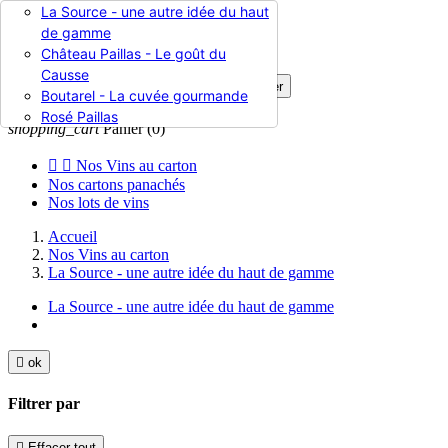
La Source - une autre idée du haut

de gamme
Château Paillas - Le goût du
Causse

Rechercher
Boutarel - La cuvée gourmande

Connexion
Rosé Paillas
shopping_cart
Panier
(0)


Nos Vins au carton
Nos cartons panachés
Nos lots de vins
Accueil
Nos Vins au carton
La Source - une autre idée du haut de gamme
La Source - une autre idée du haut de gamme

ok
Filtrer par

Effacer tout