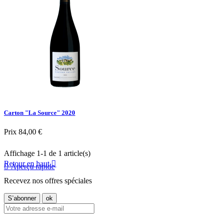
Carton "La Source" 2020
Prix
84,00 €
Affichage 1-1 de 1 article(s)
Retour en haut


Aperçu rapide
Recevez nos offres spéciales